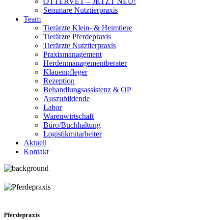
OTTERVET – JETZT NEU!
Seminare Nutztierpraxis
Team
Tierärzte Klein- & Heimtiere
Tierärzte Pferdepraxis
Tierärzte Nutztierpraxis
Praxismanagement
Herdenmanagementberater
Klauenpfleger
Rezeption
Behandlungsassistenz & OP
Auszubildende
Labor
Warenwirtschaft
Büro/Buchhaltung
Logistikmitarbeiter
Aktuell
Kontakt
Pferdepraxis