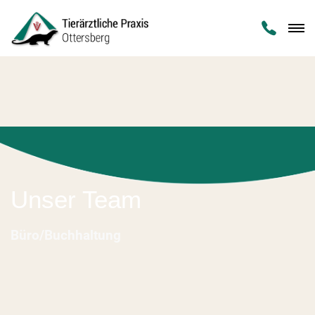

Unser Team
Büro/Buchhaltung