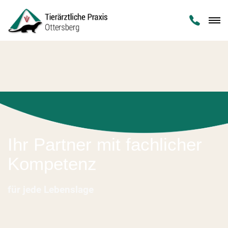

Ihr Partner mit fachlicher
Kompetenz
für jede Lebenslage