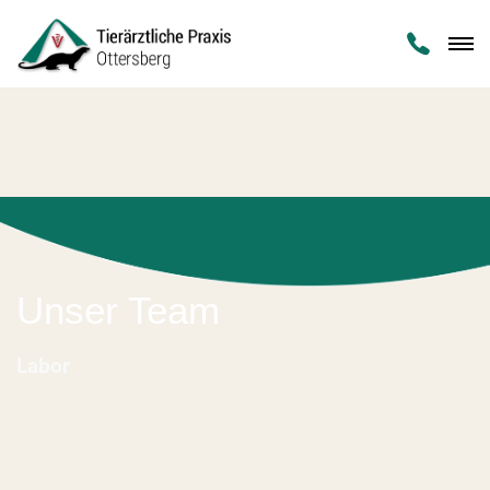

Unser Team
Labor