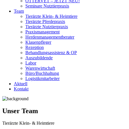
OTTERVET – JETZT NEU!
Seminare Nutztierpraxis
Team
Tierärzte Klein- & Heimtiere
Tierärzte Pferdepraxis
Tierärzte Nutztierpraxis
Praxismanagement
Herdenmanagementberater
Klauenpfleger
Rezeption
Behandlungsassistenz & OP
Auszubildende
Labor
Warenwirtschaft
Büro/Buchhaltung
Logistikmitarbeiter
Aktuell
Kontakt
Unser Team
Tierärzte Klein- & Heimtiere