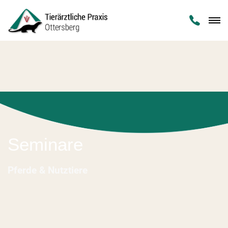

Seminare
Pferde & Nutztiere